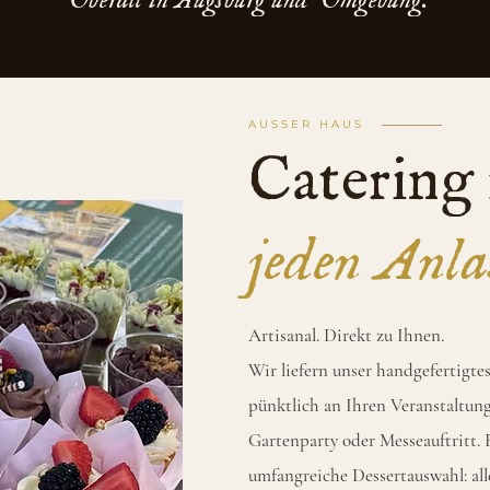
Überall in Augsburg und Umgebung.
AUSSER HAUS
Catering 
jeden Anla
Artisanal. Direkt zu Ihnen.
Wir liefern unser handgefertigt
pünktlich an Ihren Veranstaltun
Gartenparty oder Messeauftritt.
umfangreiche Dessertauswahl: all