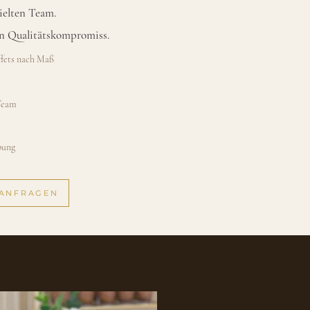
ielten Team.
n Qualitätskompromiss.
fets nach Maß
Team
bung
 ANFRAGEN