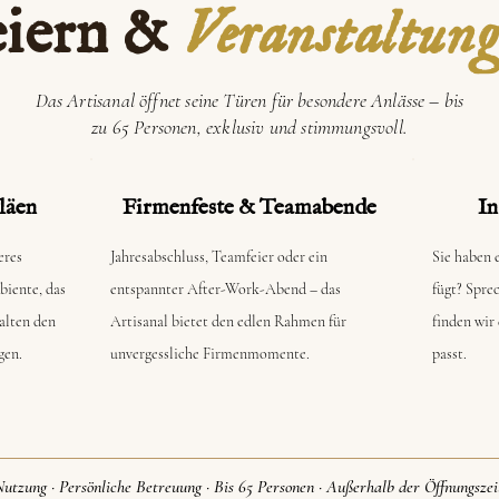
iern &
Veranstaltun
Das Artisanal öffnet seine Türen für besondere Anlässe – bis
zu 65 Personen, exklusiv und stimmungsvoll.
läen
Firmenfeste & Teamabende
In
eres
Jahresabschluss, Teamfeier oder ein
Sie haben e
biente, das
entspannter After-Work-Abend – das
fügt? Spre
alten den
Artisanal bietet den edlen Rahmen für
finden wir
gen.
unvergessliche Firmenmomente.
passt.
utzung · Persönliche Betreuung · Bis 65 Personen · Außerhalb der Öffnungszei