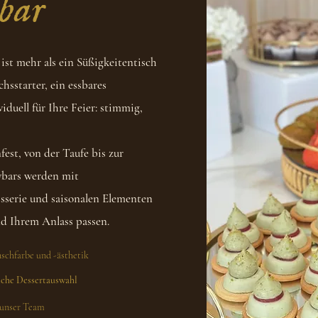
bar
ist mehr als ein Süßigkeitentisch
chsstarter, ein essbares
iduell für Ihre Feier: stimmig,
est, von der Taufe bis zur
ybars werden mit
isserie und saisonalen Elementen
nd Ihrem Anlass passen.
nschfarbe und -ästhetik
che Dessertauswahl
 unser Team