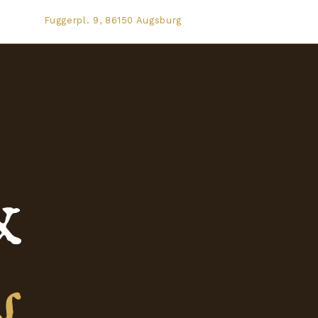
Fuggerpl. 9, 86150 Augsburg
&
s