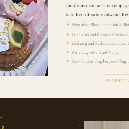
koordiniert von unserem eingesp
Kein Koordinationsaufwand. Kei
✦
Fingerfood-Platten und Canapé-Buf
✦
Candybars und Desserts-Sortiment
✦
Lieferung und Aufbau durch unser 
✦
Betreuung vor Ort auf Wunsch
✦
Einsatzradius: Augsburg und Umge
ANGEBOT