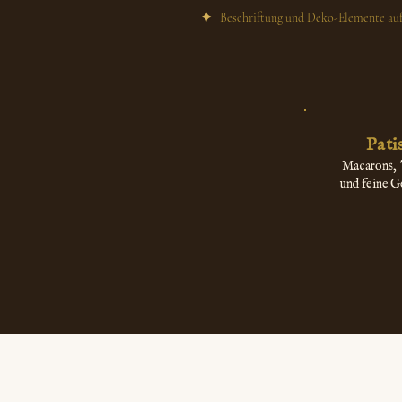
✦
Beschriftung und Deko-Elemente au
Pati
Macarons, 
und feine G