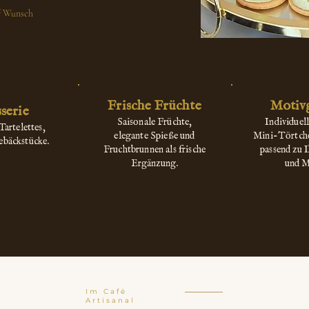
f Wunsch
Frische Früchte
Motiv
sserie
Saisonale Früchte,
Individuell
Tartelettes,
elegante Spieße und
Mini-Törtche
ebäckstücke.
Fruchtbrunnen als frische
passend zu 
Ergänzung.
und M
Im Café
Artisanal