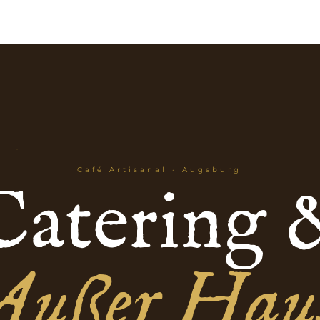
START
ÜBER UNS
RESERVIERUNGEN
MEHR
Café Artisanal · Augsburg
Catering 
Außer Hau