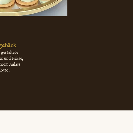
gebäck
 gestaltete
n und Kekse,
Ihrem Anlass
otto.